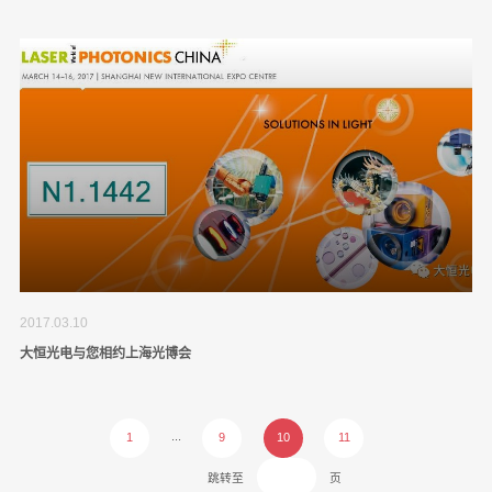
2017.03.10
大恒光电与您相约上海光博会
...
1
9
10
11
跳转至
页