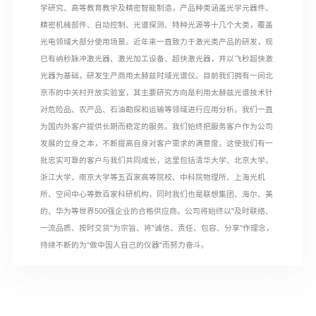
学研究、高等教育教学及精密智能制造，产品种类涵盖光学元器件、
精密机械部件、自动控制、光谱探测、特种光源等十几个大类，覆盖
光电领域大部分使用场景。近年来一直致力于激光类产品的研发，现
已有纳秒脉冲激光器、激光加工设备、超快激光器，并以飞秒超快激
光器为基础，研发生产商用太赫兹时域光谱仪。目前我们拥有一间北
京市的中关村开放实验室，其主要研究方向是利用太赫兹光谱技术针
对危险品、农产品、石油勘探和运输等领域进行应用分析。我们一直
为国内外客户提供长期而稳定的服务。我们始终把服务客户作为公司
发展的立身之本，不断提高自身对客户需求的满意度。这使我们有一
批忠实可靠的客户与我们共同成长，这里包括清华大学、北京大学、
浙江大学、南京大学等五百家高等院校、中科院物理所、上海光机
所、空间中心等数百家科研机构，同时我们也是联想集团、海尔、美
的、华为等世界500强企业的合格供应商。公司将始终以"及时联络、
一流品质、按时交货"为宗旨、将"诚信、责任、包容、分享"作理念，
持续不断的为“做中国人自己的仪器“而努力奋斗。