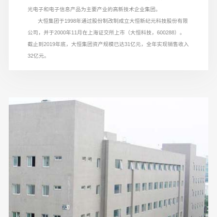
光电子和电子信息产品为主要产业的高新技术企业集团。
大恒集团于
1998
年通过股份制改制成立大恒新纪元科技股份有限
公司，并于
2000
年
11
月在上海证交所上市（大恒科技，
600288
）。
截止到
2019
年底，大恒集团资产规模已达
31
亿元，全年实现销售收入
32
亿元。