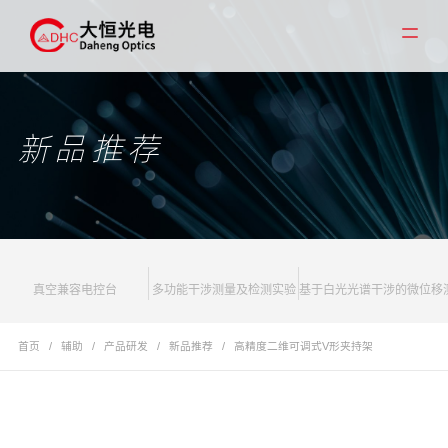
新品推荐
真空兼容电控台
多功能干涉测量及检测实验
基于白光光谱干涉的微位移
首页
/
辅助
/
产品研发
/
新品推荐
/
高精度二维可调式V形夹持架