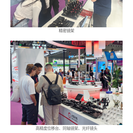
精密镜架
高精度位移台、同轴镜架、光纤镜头